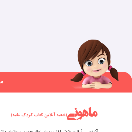
ما
آدرس
گیلان، رشت، ابتدای بلوار نماز، روبروی ساختمان پزش