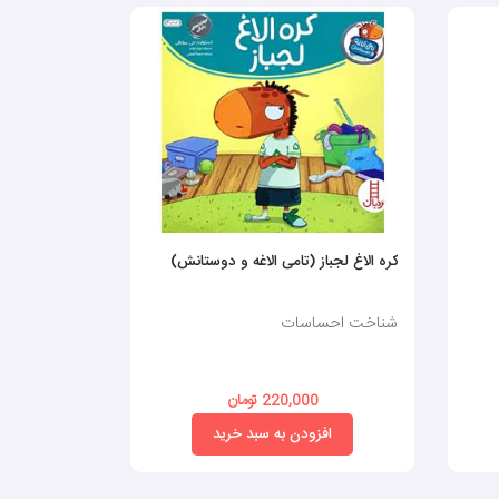
کره الاغ لجباز (تامی الاغه و دوستانش)
خرگوش کوچ
خرگوشی
شناخت احساسات
شناخت احس
220,000 تومان
0
افزودن به سبد خرید
افز