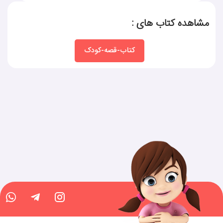
مشاهده کتاب های :
کتاب-قصه-کودک