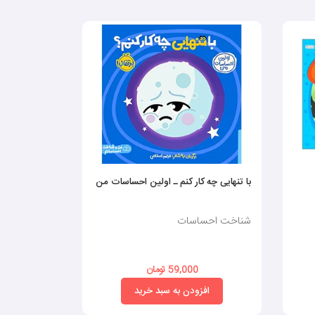
با تنهایی چه کار کنم ـ اولین احساسات من
در جستجوی آ
شناخت احساسات
شناخت احس
59,000 تومان
0
افزودن به سبد خرید
افز