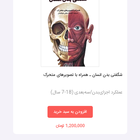
اولویت قرار دهید.
بعضی از کودکان به‌صورت دائمی در مورد بدن انسان یا حیوانات سوال
می‌پرسند و بعضی دیگر با تماشای آسمان و ستارگان سوال‌های فراوانی
در ذهن‌شان ایجاد می‌شود. بسته به اینکه فرزندتان در کدام‌یک از این
دسته‌ها قرار می‌گیرد، می‌توانید یکی از کتاب‌های سه بعدی را برای وی
تهیه کنید.
آیا نیازی به اجبار کودکان برای
مطالعه کتاب‌ها وجود دارد؟
شگفتی بدن انسان ـ همراه با تصویرهای متحرک
به‌هیچ‌عنوان نباید از روش‌هایی مانند اجبار کودکان استفاده کرد. طبق
نظر کارشناسان، باید به کودک فرصت داد تا کنجکاوی وی برانگیخته
عملکرد اجزای‌بدن/سه‌بعدی (18-7 سال)
شود و خودش به‌دنبال بررسی و کشف مطالب جدید برود. اجبار کودک
به مطالعه کتاب، باعث می‌شود که ذوق و هیجان او برای این‌ کار از بین
افزودن به سبد خرید
برود و در آینده در مورد کتاب و مطالب آموزشی تنفر داشته باشد.
1,200,000 تومان
انواع مختلف کتاب سه بعدی با استفاده از تصاویر جذاب و خیره‌کننده،
می‌توانند در جلب توجه کودکان به کتاب بسیار موثر باشند. این کتاب‌ها