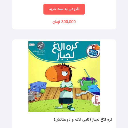
خود پرورش می‌دهند و در آینده به رشد فکری خوبی می‌رسند.
افزودن به سبد خرید
#قصه_کتاب
،
#کتاب_قصه_کودکان ، #کتاب_قصه ،
300,000 تومان
کره الاغ لجباز (تامی الاغه و دوستانش)