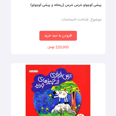
پیشی کوچولو نترس نترس (ریحانه و پیشی کوچولو)
پیام داستان ارزشمند باشد
موضوع: شناخت احساسات
درنهایت، برای این‌که کتاب کودک، خوب تلقی شود باید پیامی داشته
باشد. باید بتواند به‌طورکلی درس‌های مهمی درمورد زندگی به
افزودن به سبد خرید
کودکان بیاموزد. چه درمورد دوستی، خانواده، عشق، شجاعت، مهربانی
220,000 تومان
یا هر چیز دیگری باشد، پیام کتاب مخصوص کودک باید واضح،
صادقانه و ارزشمند باشد. درحقیقت، باید کودکان را تشویق کند که
افراد خوبی باشند.
انواع کتاب قصه کودک
کتاب‌های قصه کودک برای خواب:
قصه کودکانه برای خواب
معمولاً کوتاه و آرامش‌بخش هستند و اغلب
تصاویری آرامش‌بخش دارند. آنها برای کمک به کودکان برای آرامش و
آماده شدن برای خواب طراحی شده‌اند.