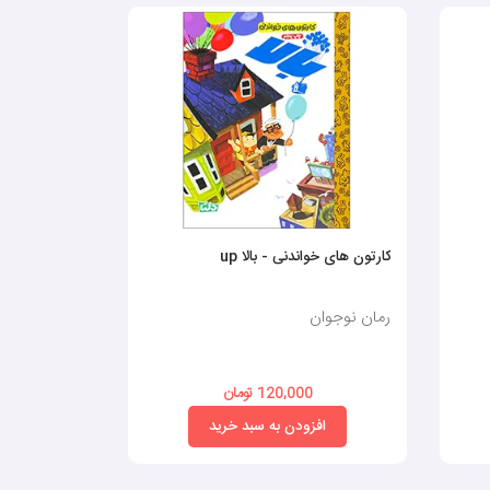
کارتون های خواندنی - بالا up
ابی و پدر شع
رمان نوجوان
رمان نوجوان
120,000 تومان
0
افزودن به سبد خرید
افز