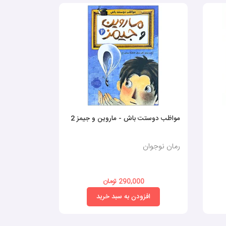
مواظب دوستت باش - ماروین و جیمز 2
خانه درختی 39 طبقه
رمان نوجوان
رمان نوجوان
290,000 تومان
0
افزودن به سبد خرید
افز