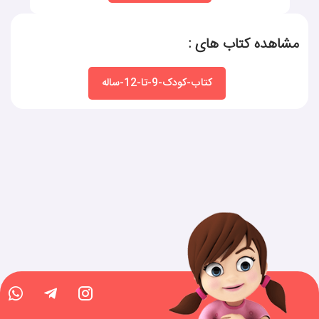
مشاهده کتاب های :
کتاب-کودک-9-تا-12-ساله