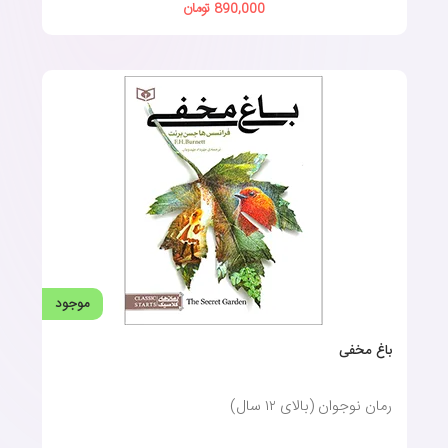
890,000 تومان
موجود
باغ مخفی
رمان نوجوان (بالای ١٢ سال)