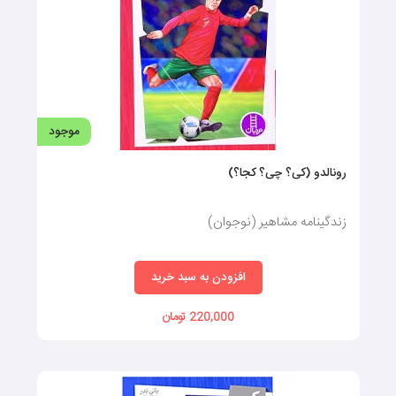
موجود
رونالدو (کی؟ چی؟ کجا؟)
زندگینامه مشاهیر (نوجوان)
افزودن به سبد خرید
220,000 تومان