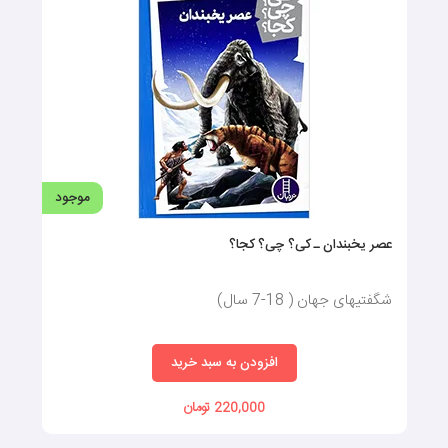
موجود
عصر یخبندان ـ کی؟ چی؟‌ کجا؟
شگفتیهای جهان ( 18-7 سال)
افزودن به سبد خرید
220,000 تومان