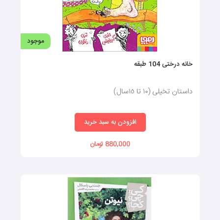
موجود
خانه درختی 104 طبقه
داستان تخیلی (١٠ تا ١٥سال)
افزودن به سبد خرید
880,000 تومان