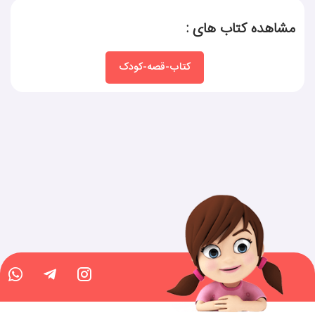
مشاهده کتاب های :
کتاب-قصه-کودک