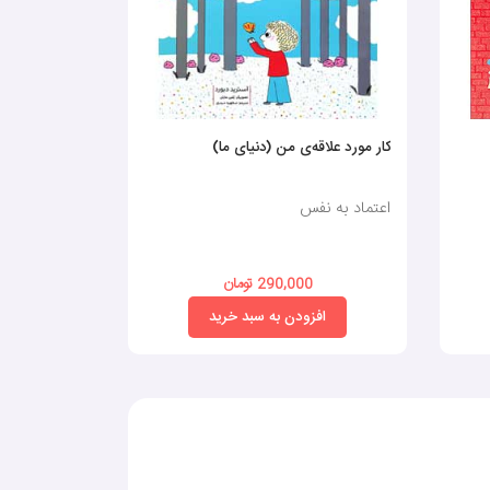
کار مورد علاقه‌ی من (دنیای ما)
می‌خواهی چه‌
دوست‌داشتنی
اعتماد به نفس
اعتماد به نف
290,000 تومان
افزودن به سبد خرید
افز