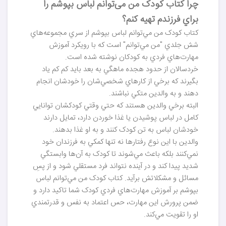
چرا کتاب کودک من می‌توانم لباس بپوشم را
براي فرزندم تهيه کنم؟
کتاب کودک من مي‌توانم لباس بپوشم از سري مجموعه‌هاي
شش جلدي "من مي‌توانم" است که با رويکرد آموزش
مهارت‌هاي فردي به کودکان نوشته شده است‌.
خردسالان از حدود هجده ماهگي به بعد بايد کم کم ياد
بگيرند که برخي از کارهاي شخصي‌شان را خودشان انجام
دهند و به والدين متکي نباشند.
البته برخي والدين هستند که حتي وقتي کودکشان توانايي
کامل در لباس پوشيدن يا غذا خوردن دارد، تمايل دارند
خودشان لباس به تن کودک کنند و به او غذا بدهند.
والدين با اين نوع رفتارها نه تنها کمکي به فرزندان خود
نمي‌کنند بلکه باعث مي‌شوند تا کودک به آن‌ها وابستگي
شديد پيدا کند و در آينده نتواند فرد مستقلي شود و از پسِ
مسائل و مشکلاتش برآيد. کتاب کودک من مي‌توانم لباس
بپوشم بر آموزش مهارت‌هاي فردي کودک شما تاکيد دارد و
ضمن پرورش اين مهارت، حس اعتماد به نفس و قدرتمندي
او را تقويت مي‌کند.