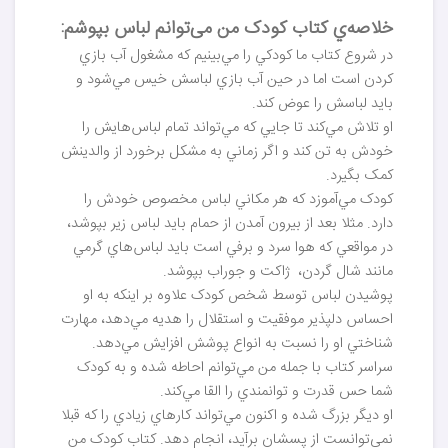
خلاصه‌ي کتاب کودک من می‌توانم لباس بپوشم:
در شروع کتاب ما کودکي را مي‌بينيم که مشغول آب بازي
کردن است اما در حين آب بازي لباسش خيس مي‌شود و
بايد لباسش را عوض کند.
او تلاش مي‌کند تا جايي که مي‌تواند تمام لباس‌هايش را
خودش به تن کند و اگر زماني به مشکل برخورد از والدينش
کمک بگيرد.
کودک مي‌آموزد که هر مکاني لباس مخصوص خودش را
دارد. مثلا بعد از بيرون آمدن از حمام بايد لباس زير بپوشد،
در مواقعي که هوا سرد و برفي است بايد لباس‌هاي گرمي
مانند شال گردن، ژاکت و جوراب بپوشد.
پوشيدن لباس توسط شخص کودک علاوه بر اينکه به او
احساس دلپذير موفقيت و استقلال را هديه مي‌دهد، مهارت
شناختي او را نسبت به انواع پوشش افزايش مي‌دهد.
سراسر کتاب با جمله من مي‌توانم احاطه شده و به کودک
شما حس قدرت و توانمندي را القا مي‌کند.
او ديگر بزرگ شده و اکنون مي‌تواند کارهاي زيادي را که قبلا
نمي‌توانست از پسشان برآيد، انجام دهد. کتاب کودک من