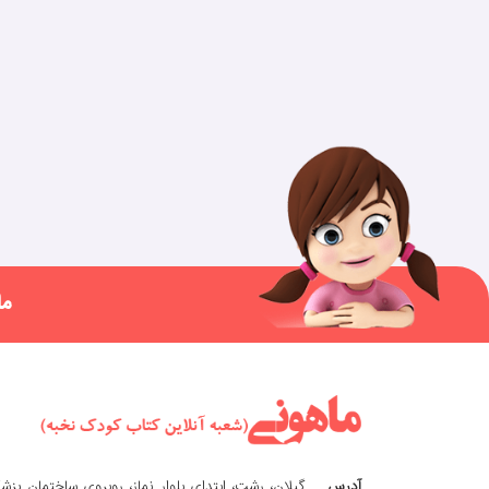
ما
آدرس
گیلان، رشت، ابتدای بلوار نماز، روبروی ساختمان پزش