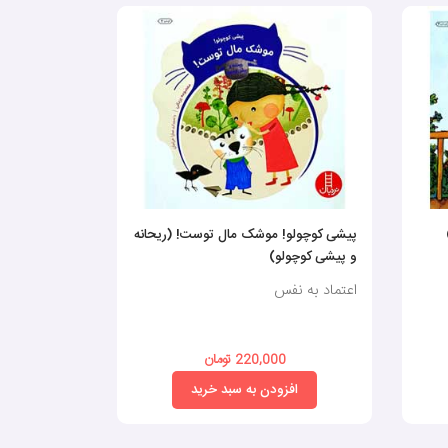
پیشی کوچولو! موشک مال توست! (ریحانه
وروجک
و پیشی کوچولو)
اعتماد به نفس
اعتماد به نف
220,000 تومان
افزودن به سبد خرید
افز