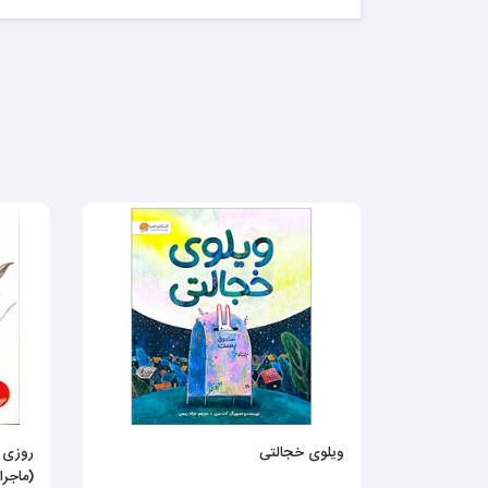
ویلوی خجالتی
روزی ک
(ماجرا