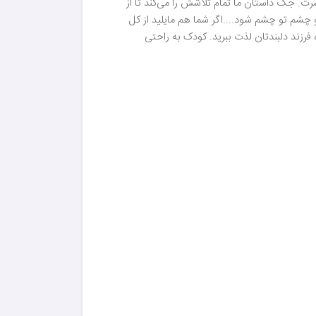
ت. جک داستان ما تمام تلاشش را می‌کند تا از
و چشم تو چشم شود....اگر شما هم مایلید از کل
فرزند دلبندتان لذت ببرید. کودک به راحتی