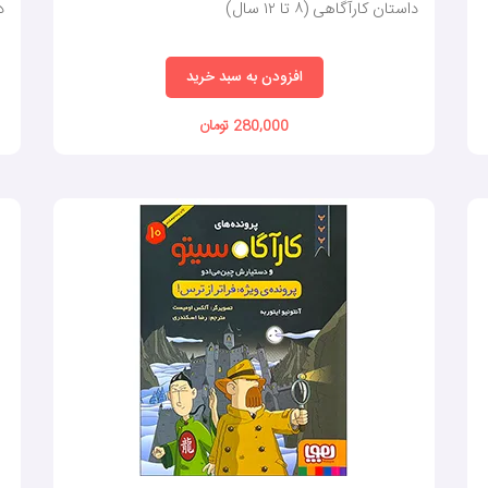
داستان کارآگاهی (٨ تا ١٢ سال)
دا
افزودن به سبد خرید
280,000 تومان