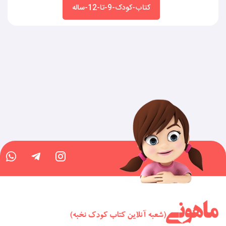
کتاب-کودک-9-تا-12-ساله