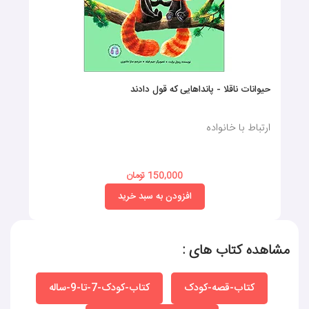
حیوانات ناقلا - پانداهایی که قول دادند
ارتباط با خانواده
150,000 تومان
افزودن به سبد خرید
مشاهده کتاب های :
کتاب-قصه-کودک
کتاب-کودک-7-تا-9-ساله