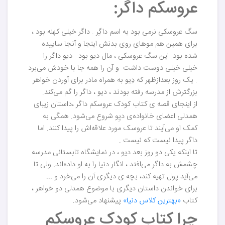
عروسکم داگر:
سگ عروسکی نرمی بود به اسم داگِر . داگر خیلی کهنه بود ،
برای همین هم موهای روی بدنش اینجا و آنجا ساییده
شده بود. این سگ عروسکی ، مال دیو بود . دیو داگر را
خیلی خیلی دوست داشت و آن را همه جا با خودش می‌برد
. یک روز بعدازظهر که دِیو به همراه مادر برای آوردن خواهر
بزرگترش از مدرسه رفته بودند ، دیو ، داگر را گم می‌کند.
از اینجای قصه ی کتاب کودک عروسکم داگر ،داستان زیبای
همدلی اعضای خانواده‌ی دیِو شروع می‌شود. همگی به
کمک او می‌آیند تا عروسک مورد علاقه‌اش را پیدا کنند. اما
داگر پیدا نیست که نیست .
تا اینکه یکی دو روز بعد دیو ، در نمایشگاه تابستانی مدرسه
چشمش به داگر می‌افتد ، انگار دنیا را به او داده‌اند. ولی تا
می‌آید پول تهیه کند، بچه ی دیگری آن را می‌خرد و ...
برای خواندن داستان دیگری با موضوع همدلی دو خواهر ،
کتاب
«بهترین کلاس دنیا»
پیشنهاد می‌شود.
چرا کتاب کودک عروسکم