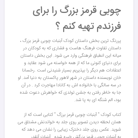
چوبی قرمز بزرگ را برای
فرزندم تهیه کنم ؟
پررنگ ترین بخش داستان کودک آبنبات چوبی قرمز بزرگ ،
داستان تفاوت فرهنگ هاست و فشاری که به کودکان در
میانه این انطباق فرهنگی وارد می شود. این بخش داستان
برای دنیای کنونی ما که از همه خواسته می شود عقاید و
اعتقادات هم دیگر را بپذیریم بسیار شنیدنی است .رخسانا
خان نویسنده داستان در شهر لاهور پاکستان به دنیا آمد. او
در سه سالگی با خانواده اش به کانادا مهاجرت کرد . در آن
جا به خاطر رفتن به جشن تولدی که خواهرش دعوت شده
بود، الم شنگه ای به پا شد.
کتاب کودک " آبنبات چوبی قرمز برزگ " کتابی است که از
همان لحظه دیدن تصویر روی جلد به خواندنش مشتاق می
شوید. عکس روی جلد دخترک زیبایی را نشان می دهد که
به آبنبات چوبی قرمز بزرگش خیره شده . آبنبات آنقدر