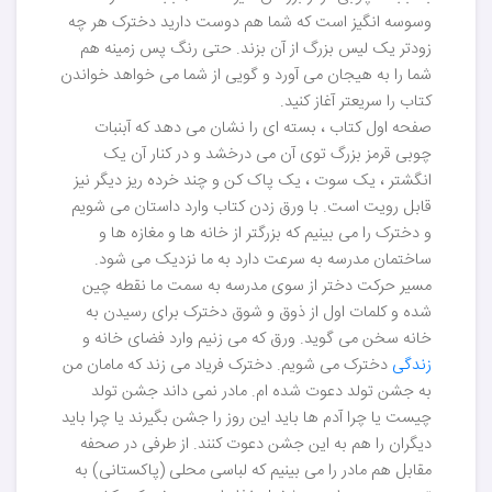
وسوسه انگیز است که شما هم دوست دارید دخترک هر چه
زودتر یک لیس بزرگ از آن بزند. حتی رنگ پس زمینه هم
شما را به هیجان می آورد و گویی از شما می خواهد خواندن
کتاب را سریعتر آغاز کنید.
صفحه اول کتاب ، بسته ای را نشان می دهد که آبنبات
چوبی قرمز بزرگ توی آن می درخشد و در کنار آن یک
انگشتر ، یک سوت ، یک پاک کن و چند خرده ریز دیگر نیز
قابل رویت است. با ورق زدن کتاب وارد داستان می شویم
و دخترک را می بینیم که بزرگتر از خانه ها و مغازه ها و
ساختمان مدرسه به سرعت دارد به ما نزدیک می شود.
مسیر حرکت دختر از سوی مدرسه به سمت ما نقطه چین
شده و کلمات اول از ذوق و شوق دخترک برای رسیدن به
خانه سخن می گوید. ورق که می زنیم وارد فضای خانه و
زندگی
دخترک می شویم. دخترک فریاد می زند که مامان من
به جشن تولد دعوت شده ام. مادر نمی داند جشن تولد
چیست یا چرا آدم ها باید این روز را جشن بگیرند یا چرا باید
دیگران را هم به این جشن دعوت کنند. از طرفی در صحفه
مقابل هم مادر را می بینیم که لباسی محلی (پاکستانی) به