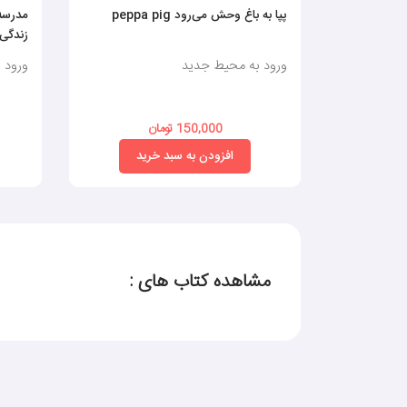
پپا به باغ وحش می‌رود peppa pig
مدرسه
زندگی 4
ورود به محیط جدید
ورود 
150,000 تومان
افزودن به سبد خرید
مشاهده کتاب های :