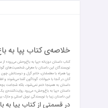
خلاصه‌ی کتاب پپا به باغ وحش
کتاب داستان دوزبانه «پپا به باغ‌وحش می‌رود» از سری داستانهای peppa pig همان داستان کارتونی
نویسندگان این داستان با معرفی شخصیت‌های گوناگون سری مجموعه‌ی Peppa Pig، ماجرای باغ‌وحش
پپا همراه با معلمشان، خانم گزل و دوستانش چون سو
آنان در آنجا با حیوانات گوناگون آشنا می‌شوند و 
داستان به همینجا ختم نمی‌شود، بلکه شجاعت بچه‌ها 
داستان «پپا به باغ‌وحش» می‌رود روایت‌کننده‌ی ی
این داستان زیبا با نویسندگی نویل استلی و مارک ب
در قسمتی از کتاب پپا به باغ وحش می ر