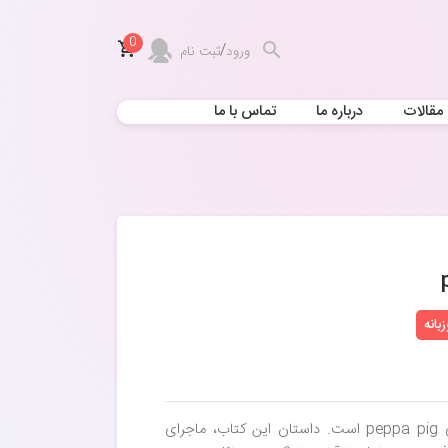
0
/
ورود
ثبت نام
مقالات
درباره ما
تماس با ما
انه
کتاب «پپا به باغ‌وحش می‌رود» از سری ماجراهای peppa pig است. داستان این کتاب، ماجرای