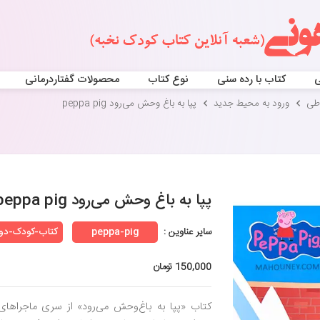
ی
کتاب با رده سنی
نوع کتاب
محصولات گفتاردرمانی
اطی
ورود به محیط جدید
پپا به باغ وحش می‌رود peppa pig
پپا به باغ وحش می‌رود peppa pig
سایر عناوین :
peppa-pig
کتاب-کودک-دوزب
150,000 تومان