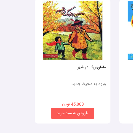
مامان‌بزرگ در شهر
مدرسه دوست
زندگی 14
ورود به محیط جدید
ورود به محی
45,000 تومان
0
افزودن به سبد خرید
افز