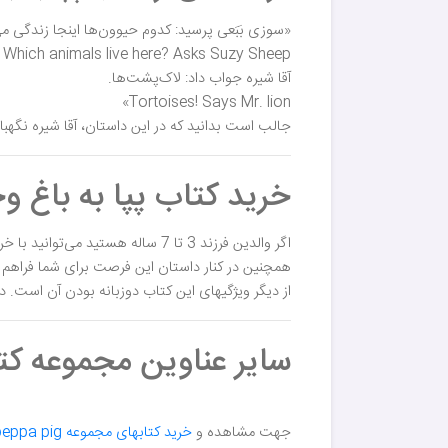
«سوزی بَبَعی پرسید: کدوم حیوون‌ها اینجا زندگی می
Which animals live here? Asks Suzy Sheep
آقا شیره جواب داد: لاک‌پشت‌ها.
Tortoises! Says Mr. lion»
جالب است بدانید که در این داستان، آقا شیره نگه
خرید کتاب پپا به باغ وحش می 
اگر والدین فرزند 3 تا 7 ساله هستید می‌توانید با خرید کتاب پپا به باغ وحش می رود از سری ماجراهای peppa pig تجربه‌ی رفتن به یک مکان جدید را به فرزندتان هدیه دهید.
همچنین در کنار داستان این فرصت برای شما فراهم می‌
از دیگر ویژگیهای این کتاب دوزبانه بودن آن است. د
سایر عناوین مجموعه کتابهای pig
جهت مشاهده و
خرید کتابهای مجموعه peppa pig