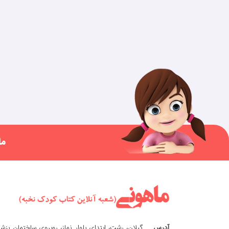
ما
آدرس
گیلان، رشت، ابتدای بلوار نماز، روبروی ساختمان پزش