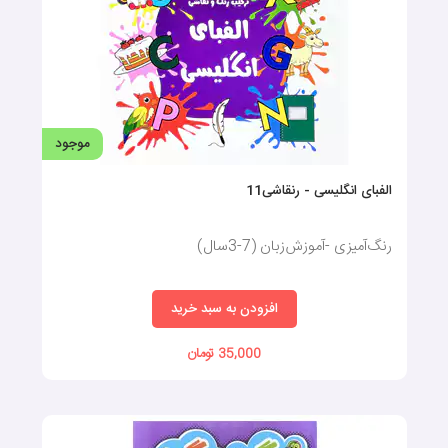
موجود
الفبای انگلیسی - رنقاشی11
رنگ‌آمیزی -آموزش‌زبان (7-3سال)
افزودن به سبد خرید
35,000 تومان