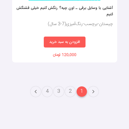
آشنایی با وسایل برقی ـ اون چیه؟ رنگش کنیم خیلی قشنگش
کنیم
چیستان-برچسب-رنگ‌آمیزی(7-3 سال)
افزودن به سبد خرید
120,000 تومان
4
3
2
1