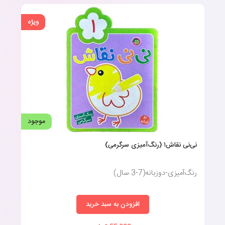
دشواری است؛ مخصوصا اگر پیش از آن از نوشت‌افزار استفاده نکرده
باشد.
ویژه
آموزش نحوه صحیح دست‌گرفتن
مدادشمعی در رنگ‌آمیزی به
کودک:
در ابتدا همین که کودک مداد‌شمعی را در دست بگیرد، خوب است، اما
موجود
کم‌کم به او یاد دهید که آن را درست نگاه دارد.
نی‌نی نقاش۱ (رنگ‌آمیزی سرگرمی)
بهترین شیوه‌ی در دست گرفتن مداد شمعی، گرفتن نیمه پایین آن است
تا نشکند. در آغاز آن قدرها نگران شکستن مداد شمعی یا آموزش در
رنگ‌آمیزی-دوزبانه(7-3 سال)
دست گرفتن درست آن به کودک نباشید.
پیشرفت کودک را زیر نظر بگیرید و هر بار او را تشویق کنید تا یک گام
به پیش بردارد.
افزودن به سبد خرید