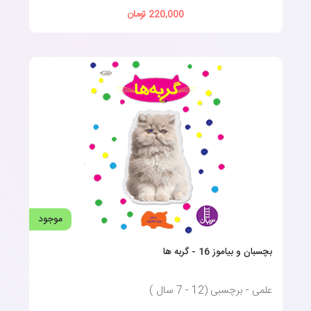
220,000 تومان
موجود
بچسبان و بیاموز 16 - گربه ها
علمی - برچسبی (12 - 7 سال )