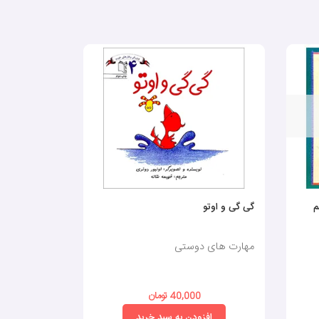
م
گی گی و اوتو
یک دوست باح
مهارت های دوستی
مهارت های 
40,000 تومان
0
افزودن به سبد خرید
افز