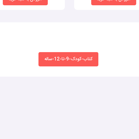
کتاب-کودک-9-تا-12-ساله