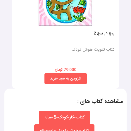
پیچ در پیچ 2
کتاب تقویت هوش کودک
79,000 تومان
افزودن به سبد خرید
مشاهده کتاب های :
کتاب-کار-کودک-5-ساله
کتاب-هوش-کودک-پنج-ساله