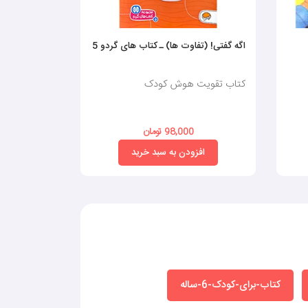
اگه گفتی! (تفاوت ها) ـ کتاب های گردو 5
تخته ی بازی 
کتاب تقویت هوش کودک
کتاب تقویت
98,000 تومان
0
افزودن به سبد خرید
افز
کتاب-برای-کودک-6-ساله