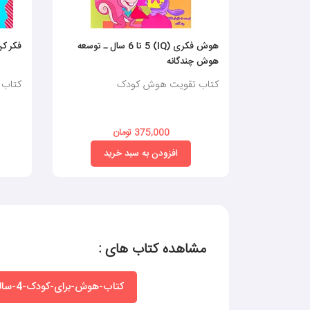
هوش فکری (IQ)‌ 5 تا 6 سال ـ توسعه
فکر کن
هوش چندگانه
کتاب تقویت هوش کودک
کتاب 
375,000 تومان
افزودن به سبد خرید
مشاهده کتاب های :
کتاب-هوش-برای-کودک-4-ساله