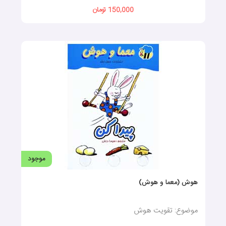
150,000 تومان
موجود
هوش (معما و هوش)
موضوع: تقویت هوش