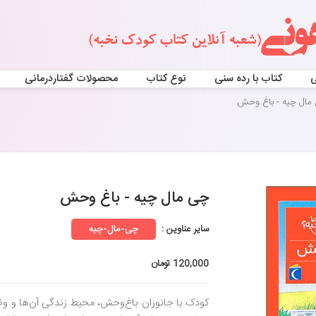
ی
کتاب با رده سنی
نوع کتاب
محصولات گفتاردرمانی
مال چیه - باغ وحش
چی مال چیه - باغ وحش
سایر عناوین :
چی-مال-چیه
120,000 تومان
کودک با جانوران باغ‌وحش، محیط زندگی آن‌ها و و