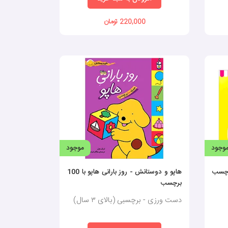
220,000 تومان
وجود
موجود
رچسب
هاپو و دوستانش - روز بارانی هاپو با 100
برچسب
دست ورزی - برچسبی (بالای ٣ سال)