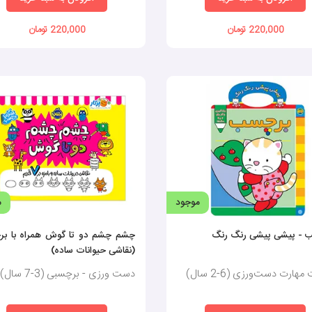
220,000 تومان
220,000 تومان
موجود
م
 - پیشی پیشی رنگ رنگ
چشم چشم دو تا گوش همراه با ب
(نقاشی حیوانات ساده)
هارت دست‌ورزی (6-2 سال)
دست ورزی - برچسبی (3-7 سال)