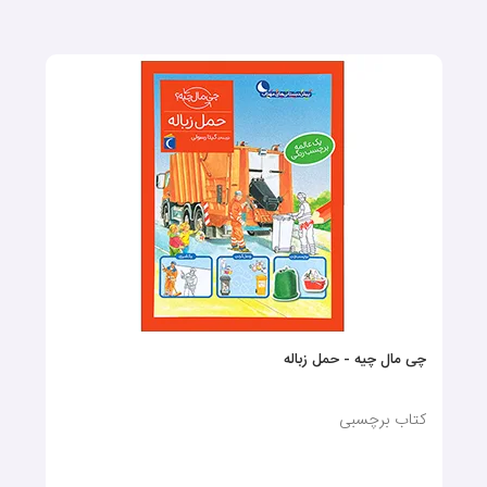
چی مال چیه - حمل زباله
کتاب برچسبی