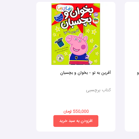
و
آفرین به تو - بخوان و بچسبان
برچسب
کتاب برچسبی
کتاب برچسب
550,000 تومان
0
افزودن به سبد خرید
افز