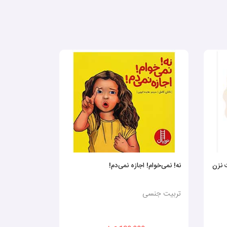
 نزن
نه! نمی‌خوام! اجازه نمی‌دم!
بدن خود خودم
کنم
تربیت جنسی
تربیت جنسی