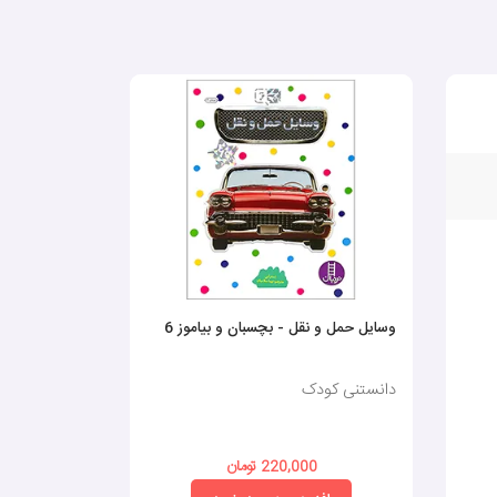
وسایل حمل و نقل - بچسبان و بیاموز 6
ماشین آلات سن
دانستنی کودک
دانستنی کود
220,000 تومان
0