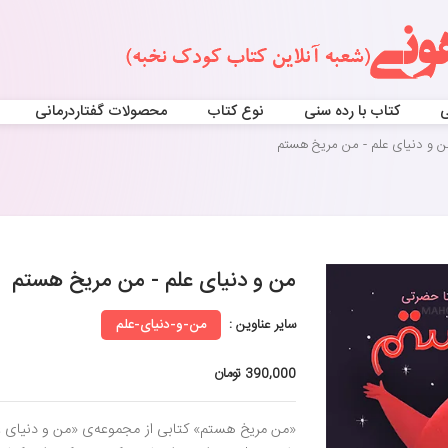
ی
کتاب با رده سنی
نوع کتاب
محصولات گفتاردرمانی
ن و دنیای علم - من مریخ هستم
من و دنیای علم - من مریخ هستم
سایر عناوین :
من-و-دنیای-علم
390,000 تومان
«من مریخ هستم» کتابی از مجموعه‌ی «من و دنیای علم»