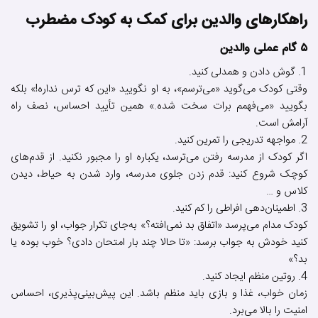
راهکارهای والدین برای کمک به کودک مضطرب
۵ گام عملی والدین
1. گوش دادن و همدلی کنید.
وقتی کودک می‌گوید «می‌ترسم»، به او نگویید «این که ترس نداره!» بلکه
بگویید «می‌فهمم برات سخت شده.» همین تأیید احساس، نصف راه
آرامش است.
2. مواجهه تدریجی را تمرین کنید.
اگر کودک از مدرسه رفتن می‌ترسد، یکباره او را مجبور نکنید. از قدم‌های
کوچک شروع کنید: قدم زدن جلوی مدرسه، وارد شدن به حیاط، دیدن
کلاس و …
3. اطمینان‌دهی افراطی را کم کنید.
کودک مدام می‌پرسد «اتفاق بد نمی‌افته؟» به‌جای تکرار جواب، او را تشویق
کنید خودش به جواب برسد: «تا حالا چند بار امتحان دادی؟ خوب بوده یا
بد؟»
4. روتین منظم ایجاد کنید.
زمان خواب، غذا و بازی باید منظم باشد. این پیش‌بینی‌پذیری، احساس
امنیت را بالا می‌برد.