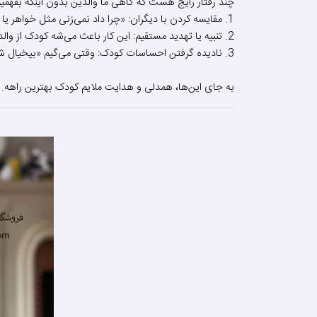
چند رفتار رایج هست که گاهی ما والدین بدون اینکه بفهمی
1. مقایسه کردن با دیگران: «چرا داد نمی‌زنی مثل خواهر یا برادرت؟»
2. تنبیه یا تهدید مستقیم: این کار باعث می‌شه کودک از والدش فاصله بگیره.
3. نادیده گرفتن احساسات کودک: وقتی می‌گیم «بیخیال شو»، کودک یاد می‌گیره احساسش غیرمجازه و مخفی‌شونده می‌شه.
به جای این‌ها، همدلی و هدایت ملایم کودک بهترین راهه. 