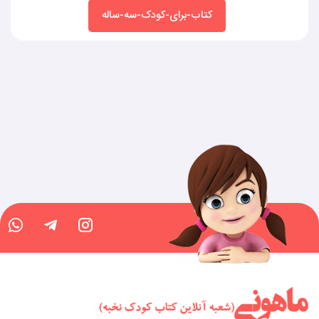
کتاب-برای-کودک-سه-ساله