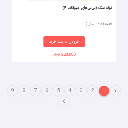
توله سگ (نی‌نی‌های حیوانات ۴)
قصه (3-1 سال)
افزودن به سبد خرید
220,000 تومان
9
8
7
6
5
4
3
2
1