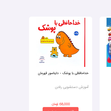
خداحافظی با پوشک - دایناسور قهرمان
رختخواب خی
آموزش دستشویی رفتن
آموزش دستش
68,000 تومان
0