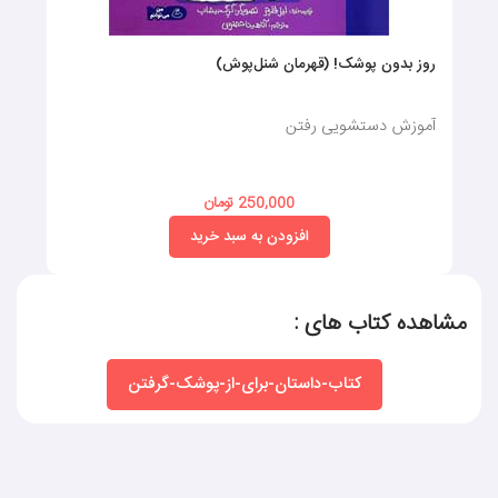
روز بدون پوشک! (قهرمان شنل‌پوش)
آموزش دستشویی رفتن
250,000 تومان
افزودن به سبد خرید
مشاهده کتاب های :
کتاب-داستان-برای-از-پوشک-گرفتن