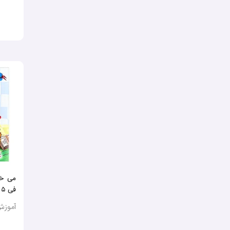
می خو
فی ۵
آموزش ر