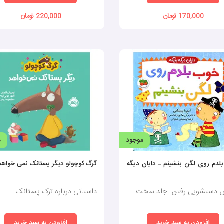
170,000 تومان
220,000 تومان
موجود
م
لدم روی لگن بنشینم ـ دایان دیگه
گرگ کوچولو دیگر پستانک نمی خواهد
 دستشویی رفتن- جلد سخت
داستانی درباره ترک پستانک
افزودن به سبد خرید
افزودن به سبد خرید