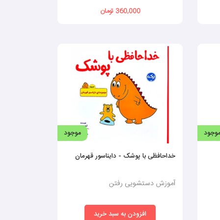
360,000 تومان
ه هفته‌ی آینده معمولی و پایدار باشد.
هید خودش کتابش را انتخاب کند.
ست.
وجود
موجود
خداحافظی با پوشک - دایناسور قهرمان
ی را ببیند.
آموزش دستشویی رفتن
افزودن به سبد خرید