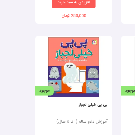
افزودن به سبد خرید
250,000 تومان
وجود
موجود
پی پی خیلی لجباز
آموزش دفع سالم (١ تا ٥ سال)