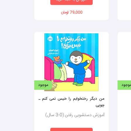
79,000 تومان
وجود
موجود
من دیگر رختخوابم را خیس نمی کنم ـ
چوپی
آموزش دستشویی رفتن (0-3 سال)