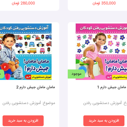
350,000 تومان
280,000 تومان
هد بود که والدین آمادگی لازم را در کودک خود مشاهده کنند و اصرار بر اینکه در حت
ش را نگه دارد این است که دست‌کم یک مرتبه در طول روز به مدت دو ساعت خودش را 
موجود
م
دارد و آن دستورات را اجرا می‌کند. بنابراین می‌تواند به والدینش بگوید که زمان تع
مامان جیش دارم 1
مامان مامان جیش دارم 2
ا رفتار کند. به طور مثال می‌خواهد خودش غذا بخورد ، از مسواک استفاده کند و یا کفشش 
: آموزش دستشویی رفتن
موضوع: آموزش دستشویی رفتن
 صحبت می‌کنید، در یک محل بنشیند.
و به پوشیدن شورت علاقه نشان می‌دهد.
ی‌سازد.
افزودن به سبد خرید
افزودن به سبد خرید