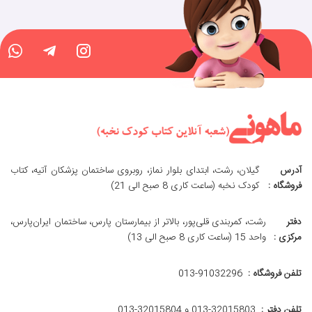
آدرس
گیلان، رشت، ابتدای بلوار نماز، روبروی ساختمان پزشکان آتیه، کتاب
فروشگاه :
کودک نخبه (ساعت کاری 8 صبح الی 21)
دفتر
رشت، کمربندی قلی‌پور، بالاتر از بیمارستان پارس، ساختمان ایران‌پارس،
مرکزی :
واحد 15 (ساعت کاری 8 صبح الی 13)
تلفن فروشگاه :
013-91032296
تلفن دفتر :
013-32015803 و 32015804-013