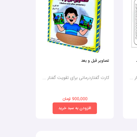
تصاویر قبل و بعد
مراحل (کارتها
 ...
کارت گفتاردرمانی برای تقویت گفتار ...
کارت گفتاردرم
900,000 تومان
0
افزودن به سبد خرید
افز