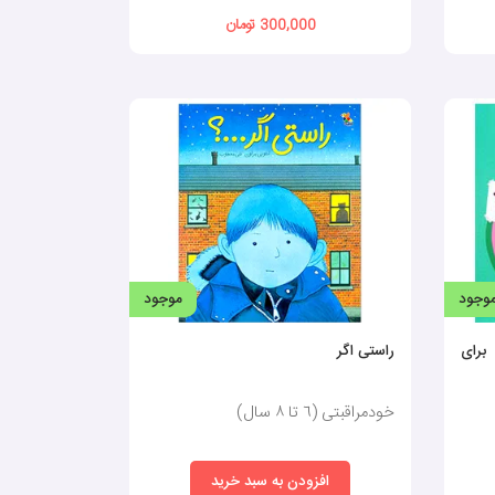
300,000 تومان
وجود
موجود
برای
راستی اگر
خودمراقبتی (٦ تا ٨ سال)
افزودن به سبد خرید