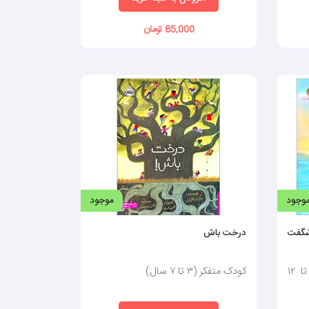
85,000 تومان
وجود
موجود
شگفت
درخت باش
قدرت انتخاب و رشد فردی (٣ تا ١٢
کودک متفکر (٣ تا ٧ سال)