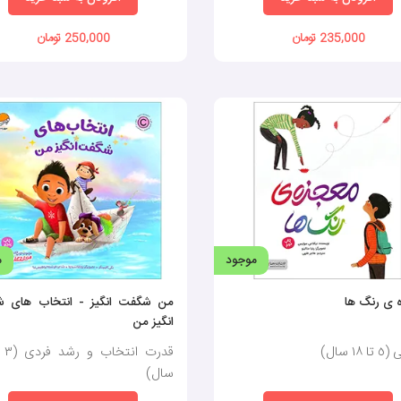
235,000 تومان
250,000 تومان
موجود
م
 ی رنگ ها
من شگفت انگیز - انتخاب های 
انگیز من
١ سال)
سال)