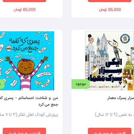
85,000 تومان
85,000 تومان
موجود
م
زار پسرک معمار
من و شناخت احساساتم - پسری که 
جمع می کرد
نفس (٩ تا ١٢ سال)
پرورش کودک اهل تفکر (٣ تا ٧ سال)
افزودن به سبد خرید
افزودن به سبد خرید