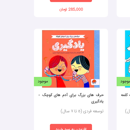
285,000 تومان
وجود
موجود
کلمه
حرف های بزرگ برای آدم های کوچک -
یادگیری
توسعه فردی (٥ تا ٧ سال)
افزودن به سبد خرید