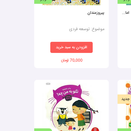
ا...
پیروزمندان
موضوع: توسعه فردی
افزودن به سبد خرید
70,000 تومان
جدید