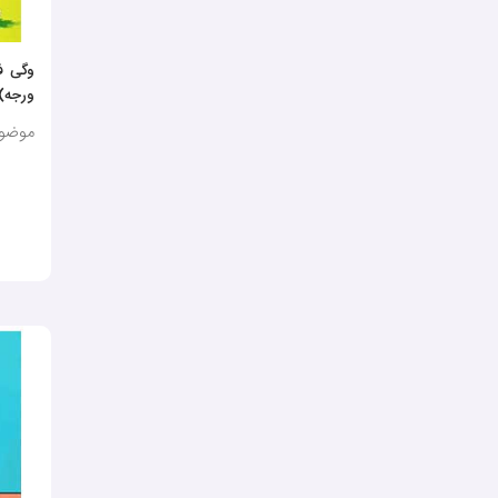
وگی ف
ورجه)
موضوع