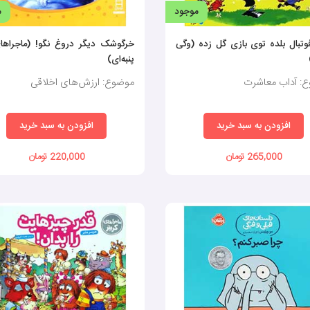
موجود
م
وتبال بلده توی بازی گل زده (وگی
خرگوشک دیگر دروغ نگو! (ماجراها
پنبه‌ای)
: آداب معاشرت
موضوع: ارزش‌های اخلاقی
افزودن به سبد خرید
افزودن به سبد خرید
265,000 تومان
220,000 تومان