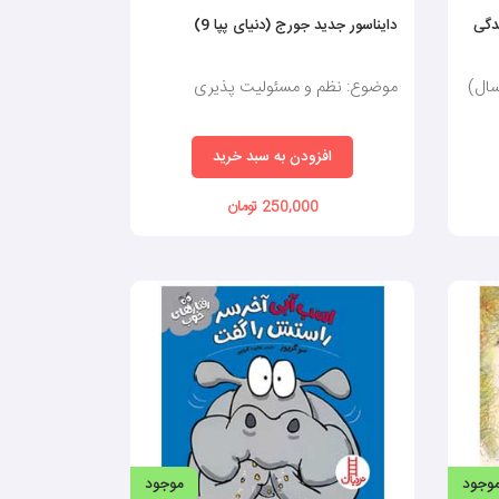
دگی
دایناسور جدید جورج (دنیای پپا 9)
موضوع: نظم و مسئولیت پذیری
افزودن به سبد خرید
250,000 تومان
وجود
موجود