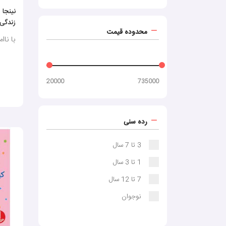
نینجا
زندگی
محدوده قیمت
با ناامید
20000
735000
رده سنی
3 تا 7 سال
1 تا 3 سال
7 تا 12 سال
نوجوان