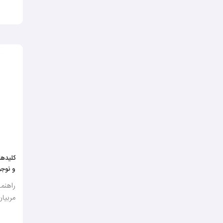
کلیده
و نوجو
راهن
مربیان