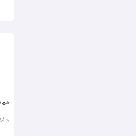
هیچ ک
به فرز