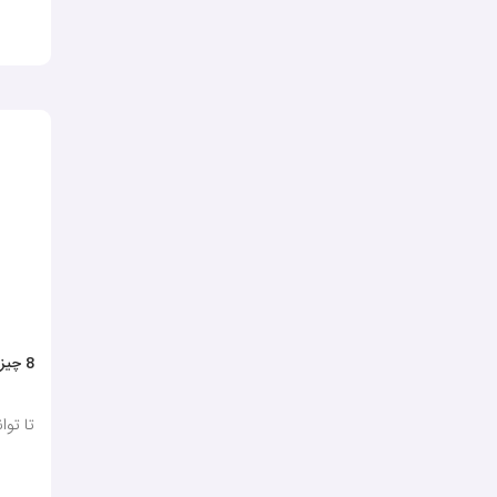
8 چیز که هر دختری به آن نیاز دارد
تا تو