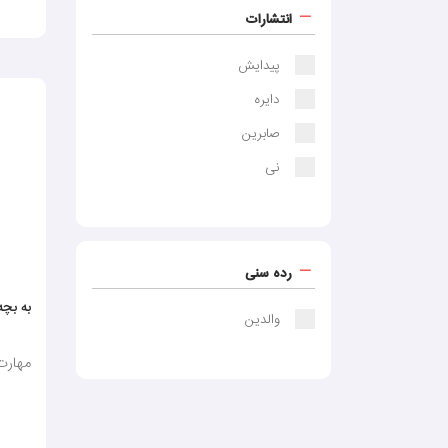
انتشارات
پیدایش
دایره
صابرین
نی
رده سنی
به بچه
والدین
مهارت 