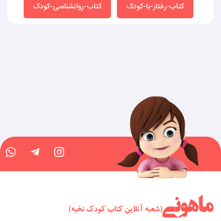
کتاب-رفتار-با-کودک
کتاب-روانشناسی-کودک