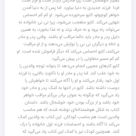
بسیار خوشحال است زیرا مادرش باردار است و قرار است
فردا فرزند جدیدی به دنیا بیاورد. اما پس از به دنیا آمدن
خواهر کوچولو، کایو سرخورده می‌شود. او کم کم احساس
تنهایی می‌کند. کایو متعجب می‌شود، زیرا نی نی خانواده نه
می‌تواند راه برود و نه حرف بزند و نه غذا بخورد، به همین
دلیل پدر و مادر باید دائما مراقب او باشند. وقتی پدر و مادر
و خاله و دیگران نی نی را نوازش می‌دهند و از او مراقبت
می‌کنند، کایو احساس می‌کند که دیگر فراموش شده است. او
کم کم مسیر متفاوتی را در پیش می‌گیرد.
کایو کارهای عجیبی انجام می‌دهد تا بتواند توجه والدین را
به خود جلب کند. اما پدر و مادر او با ذکاوتِ بالایی، با فرزند
اول خود رفتار می‌کنند و او را آگاه می‌کنند تا خواهرش را
دوست داشته باشد. کایو در انتها به کمک پدر و مادر خود
یاد می‌گیرد که چگونه به عنوان برادر بزرگتر مراقب خواهر
خود باشد و از بزرگ بودن خود خوشحال باشد. داستان
کتاب به شکل هوشمندانه‌ای نوشته شده، که هم مناسب
والدین است هم مناسب کودکان. این کتاب به والدین کمک
می‌کند تا آگاه باشند و احساسات فرزند اول خانواده را درک
کنند. همچنین کودک نیز با کمک اين کتاب یاد می‌گیرد که