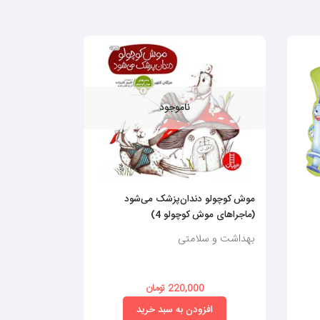
ناموجود
موش کوچولو دندان‌پزشک می‌شود
همه چیز دربار
(ماجراهای موش کوچولو 4)
بهداشت و سلامتی
بهداشت و س
220,000 تومان
0
افزودن به سبد خرید
افز