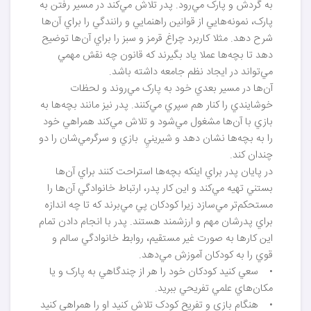
به گردش و پارک مي‌رود. پدر تلاش مي‌کند در مسير رفتن به
پارک، نمونه‌هايي از قوانين راهنمايي و رانندگي را براي آن‌ها
شرح دهد. مثلا کاربرد چراغ قرمز و سبز را براي آن‌ها توضيح
دهد تا بچه‌ها عملا ياد بگيرند که قانون چه نقش مهمي
مي‌تواند در ايجاد نظم جامعه داشته باشد.
آن‌ها در مسير بعدي خود به پارک مي‌روند و لحظات
خوشايندي را کنار هم سپري مي‌کنند. پدر نيز مانند بچه‌ها به
بازي با آن‌ها مشغول مي‌شود و تلاش مي‌کند همراهي خود
را به بچه‌ها نشان دهد و شيرينيِ بازي و سرگرمي‌شان را دو
چندان کند.
در پايان پدر براي اينکه بچه‌ها استراحت کنند براي آن‌ها
بستني تهيه مي‌کند و اين کار پدر، ارتباط خانوادگي آن‌ها را
مستحکم‌تر مي‌سازد زيرا کودکان پي مي‌برند که تا چه اندازه
براي پدرشان مهم و ارزشمند هستند. پدر با انجام دادن تمام
اين کارها به صورت غير مستقيم، روابط خانوادگي سالم و
قوي را به کودکان آموزش مي‌دهد.
• سعي کنيد کودکان خود را هر از چندگاهي به پارک و يا
مکان‌هاي علمي تفريحي ببريد.
• هنگام بازي و تفريح کودک تلاش کنيد او را همراهي کنيد