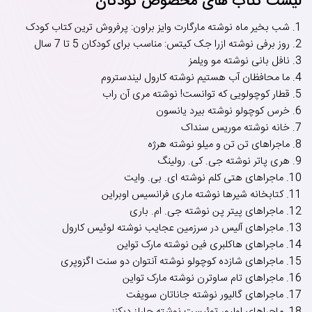
لیست کتاب های مخصوص کودکان
1. شب بخیر ماه نوشته مارگارت وایز براون: پرفروش ترین کتاب کودک
2. روز برفی نوشته ازرا جک کیتس: مناسب برای کودکان 5 تا 7 سال
3. نافل بانی نوشته مو ویلمز
4. ما محافظان آب هستیم نوشته کارول لیندستروم
5. قطار کوچولویی که توانست! نوشته مری آن راب
6. خرس کوچولو نوشته بیرد یانسون
7. خانه نوشته موریس سنداک
8. ماجراهای تن تن و میلو نوشته هرژه
9. هری پاتر نوشته جی. کی. رولینگ
10. ماجراهای هتی کلم نوشته ای. بی. وایت
11. کتابخانه شیرها نوشته ماری فرانسیس اوبراین
12. ماجراهای پیتر پن نوشته جی. ام. باری
13. ماجراهای آلیس در سرزمین عجایب نوشته لوئیس کارول
14. ماجراهای هاکلبری فین نوشته مارک تواین
15. ماجراهای شازده کوچولو نوشته آنتوان دو سنت اگزوپری
16. ماجراهای تام ساوترن نوشته مارک تواین
17. ماجراهای گالیور نوشته جاناتان سویفت